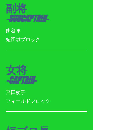
副将
-SUBCAPTAIN-
熊谷隼
​短距離ブロック
女将
-CAPTAIN-
宮田稜子
フィールドブロック