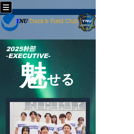
Y
NU
Track & Field Club
2025幹部
​‐EXECUTIVE-
魅
​せる