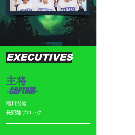
EXECUTIVES
主将
-CAPTAIN-
​稲川温健
​長距離ブロック​