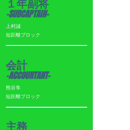
１年副将
-SUBCAPTAIN-
上村誠
​短距離ブロック
会計
-ACCOUNTANT-
熊谷隼
​短距離ブロック
主務