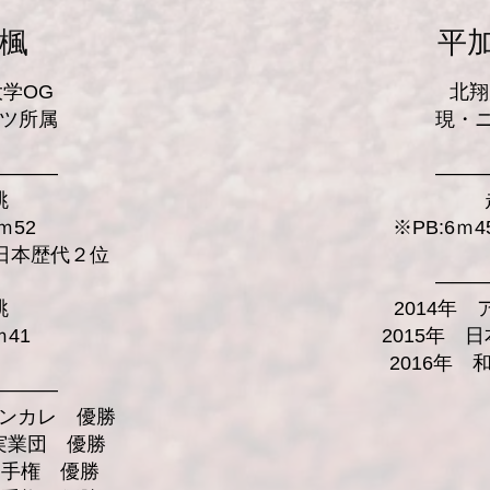
 楓
平加
学OG
​北
ツ所属
現・
―――
――
跳
ｍ52
※PB:6ｍ
、日本歴代２位
――
跳
2014年
ｍ41
2015年 
2016年
―――
インカレ 優勝
本実業団 優勝
選手権 優勝