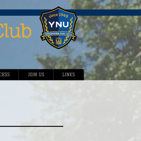
Club
CESS
JOIN US
LINKS