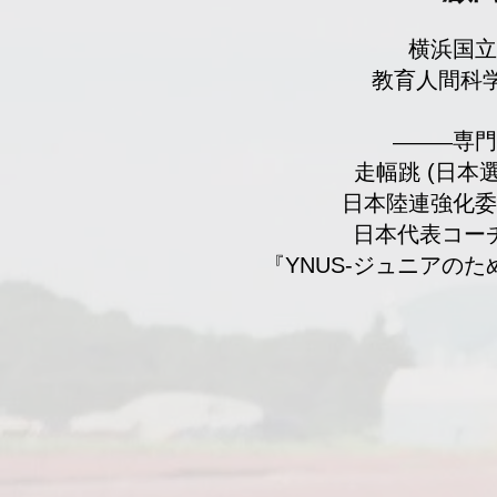
​横浜国
教育人間科学
専門
―――
走幅跳 (日本選
日本陸連強化委
日本代表コー
『YNUS-ジュニアの