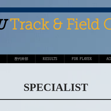
U
Track & Field 
歴代幹部
RESULTS
FOR PLAYER
AC
SPECIALIST