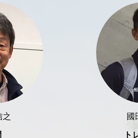
信之
國
問
​ト