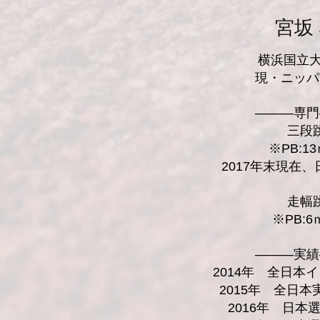
宮坂
横浜国立大
現・ニッパ
―――専門
三段
※PB:13
2017年末現在
走幅
※PB:6
―――実績
2014年 全日本
2015年 全日
2016年 日本