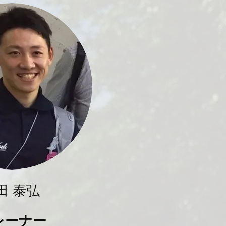
田 泰弘
レーナー