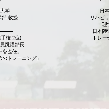
立大学
日
部 教授
リハビ
理
​日本
―――
手権 2位)
トレー
員跳躍部長
チを歴任。
ためのトレーニング』