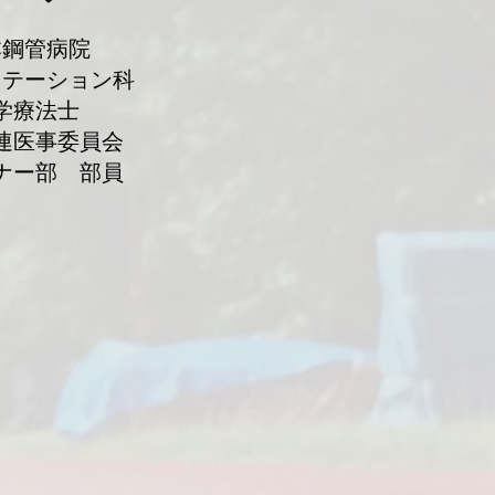
本鋼管病院
リテーション科
学療法士
陸連医事委員会
ナー部 部員