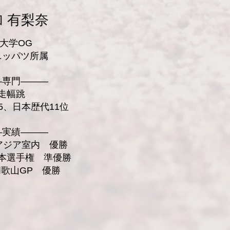
 有梨奈
翔大学OG
ニッパツ所属
―
専門
―――
走幅跳
45、日本歴代11位
―
実績
―――
 アジア室内 優勝
日本選手権 準優勝
 和歌山GP 優勝