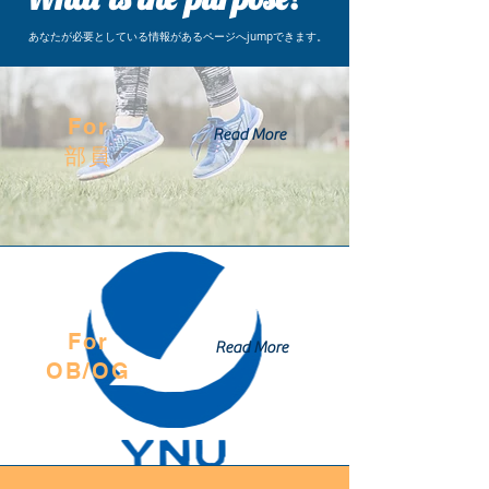
​あなたが必要としている情報があるページへjumpできます。
For
Read More
部員
For
Read More
OB/OG