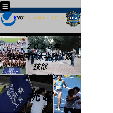
Y
NU
Track & Field Club
２０２６年
横浜国立大学陸上競
技部
スローガン
​挑む